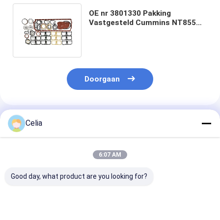
OE nr 3801330 Pakking
Vastgesteld Cummins NT855
van de 3801468 Dieselmotor de
Hogere Motor
Doorgaan
Geadviseerde Producten
Celia
6:07 AM
Good day, what product are you looking for?
Cylinder Head
Waterpomp 1508533
Common Rail