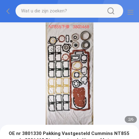
2
/
6
OE nr 3801330 Pakking Vastgesteld Cummins NT855