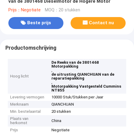
van de 3801468 Dieselmotor de Hogere Motor
Prijs：Negotiate
MOQ：20 stukken
Beste prijs
Contact nu
Productomschrijving
De Reeks van de 3801468
Motorpakking
,
de uitrusting QIANCHUAN van de
Hoog licht
reparatiepakking
,
Motorpakking Vastgesteld Cummins
NT855
Levering vermogen
10000 Stuk/Stukken per Jaar
Merknaam
QIANCHUAN
Min. bestelaantal
20 stukken
Plaats van
China
herkomst
Prijs
Negotiate