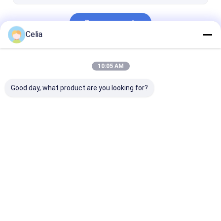
de vervangstukken van Hyundai
Doorgaan
DOOSAN Onderdelen
Celia
KOBELCO reserveonderdelen
Onze Categorieën
10:05 AM
Andere
Good day, what product are you looking for?
Komatsu-onderdelen
Isuzu onderdelen
Volvo-
Vervangstukk
Thuis
Ongeveer
Contacteer
Desktop
ons
ons
Site
Sitemap
Privacybeleid