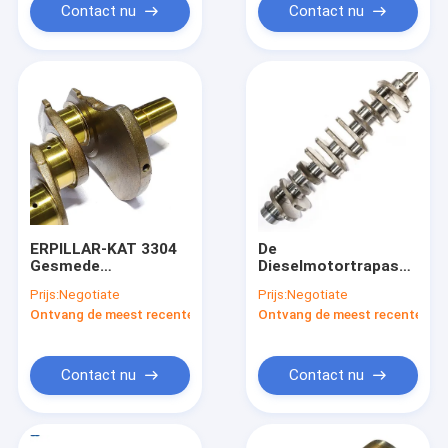
Contact nu
Contact nu
ERPILLAR-KAT 3304
De
Gesmede
Dieselmotortrapas
Staaltrapas 3304
6136-31-1110 6136-
Prijs:
Negotiate
Prijs:
Negotiate
4N7692
31-1010 van
Ontvang de meest recente Prijs
Ontvang de meest recente Prij
KOMATSU 6D105
Contact nu
Contact nu