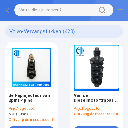
Volvo-Vervangstukken
(420)
de Pijpinjecteur van
Van de
2pins 4pins
Dieselmotortrapas 8-
97115177-0 van
Prijs:
Negotiate
Prijs:
Negotiate
ISUZU 4LE1 4LC1 het
MOQ:
10pcs
Ontvang de meest recente Prij
Kneedbare Gietende
Ijzer
Ontvang de meest recente Prijs