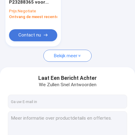
P23288365 voor
Isuzu onderdelen
Volvo D12D-
Prijs:
Negotiate
grobbermotor
Ontvang de meest recente Prijs
Volvo-Vervangstukken
Cummins-reserveonderdelen
Contact nu
-Vervangstukken
Bekijk meer
de vervangstukken van Mitsubishi
Kubota-onderdelen
Laat Een Bericht Achter
SCANIA Onderdelen
We Zullen Snel Antwoorden
Hinovervangstukken
Yanmar-reserveonderdelen
weichaimotoronderdelen