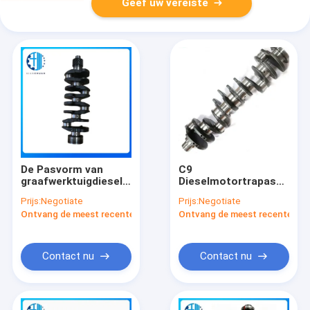
Geef uw vereiste
De Pasvorm van
C9
graafwerktuigdiesel
Dieselmotortrapas
engine crankshaft
voor ERPILLAR
Prijs:
Negotiate
Prijs:
Negotiate
4LB1 4LC1 4LD1 op
Gesmeed Staal
Ontvang de meest recente Prijs
Ontvang de meest recente Prij
ISUZU Diesel
Contact nu
Contact nu