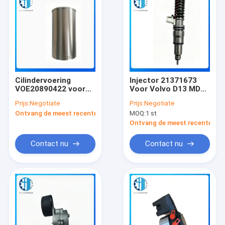
Cilindervoering
Injector 21371673
VOE20890422 voor
Voor Volvo D13 MD13
VOLVO D6E
Motor EC380D
Prijs:
Negotiate
Prijs:
Negotiate
graafmachine
EC480D
Ontvang de meest recente Prijs
MOQ:
1 st
motoronderdelen
Graafmachine
Onderdelen
Ontvang de meest recente Prij
Contact nu
Contact nu
Huis
Producten
Videos