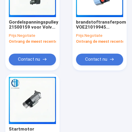
Ongeveer ons
Fabrieksreis
Gordelspanningspulley
brandstoftransferpomp
21500159 voor Volvo
VOE21019945
Kwaliteitscontrole
EC220D EC200D
(04297075) voor
Prijs:
Negotiate
Prijs:
Negotiate
EC250D EC350D
Volvo EC210B
Ontvang de meest recente Prijs
Ontvang de meest recente Prij
Motordeeltjes
EC290B
Contacteer ons
Dieselmotoronderdelen
Nieuws
Contact nu
Contact nu
Blog
Verzoek om een Citaat
VR
Komatsu-onderdelen
Startmotor