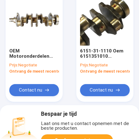
OEM
6151-31-1110 Oem
Motoronderdelen
6151351010
4892731 erpillar-
Dieselmotortrapas
Prijs:
Negotiate
Prijs:
Negotiate
Trapas voor C7
6D125
Ontvang de meest recente Prijs
Ontvang de meest recente Prij
Gesmeed Staal
Contact nu
Contact nu
Bespaar je tijd
Laat ons met u contact opnemen met de
beste producten.