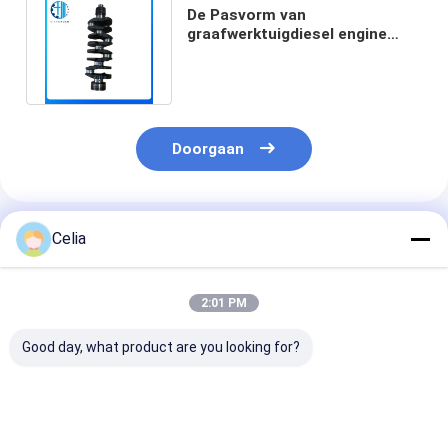
De Pasvorm van
graafwerktuigdiesel engine
crankshaft 4LB1 4LC1 4LD1 op
ISUZU Diesel
Doorgaan
Geadviseerde Producten
Celia
2:01 PM
Good day, what product are you looking for?
31316688
BB5E2A451BD
31316143 314