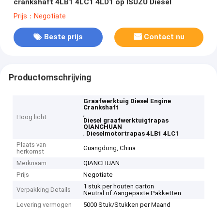
crankshaft 4LB1 4LC1 4LD1 op ISUZU Diesel
Prijs：Negotiate
Beste prijs
Contact nu
Productomschrijving
Graafwerktuig Diesel Engine
Crankshaft
,
Hoog licht
Diesel graafwerktuigtrapas
QIANCHUAN
,
Dieselmotortrapas 4LB1 4LC1
Plaats van
Guangdong, China
herkomst
Merknaam
QIANCHUAN
Prijs
Negotiate
1 stuk per houten carton
Verpakking Details
Neutral of Aangepaste Pakketten
Levering vermogen
5000 Stuk/Stukken per Maand