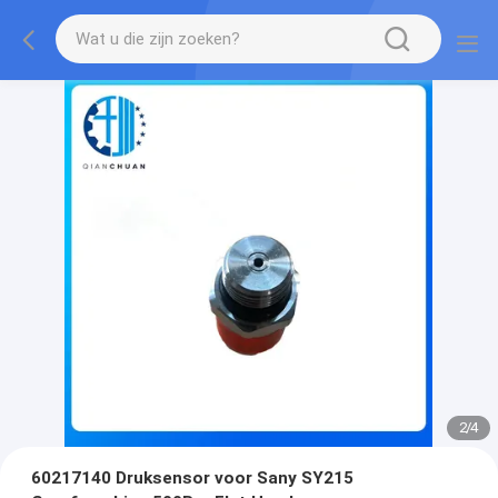
2
/
4
60217140 Druksensor voor Sany SY215