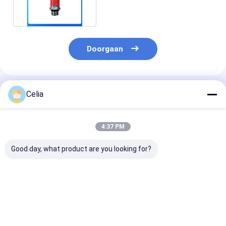
500Bar Flat Head
Doorgaan
Geadviseerde Producten
Celia
4:37 PM
Good day, what product are you looking for?
9617231060 Hand
Doppelhydraulische
Oliefilterhuis
Brake Valve For Auto
pomp 84561804 voor
504086471 vo
Truck Diesel Engine
RG140B RG170B
Vrachtwagens
Spare Parts
RG200B
Iveco Daily 3.0
Construction
Motorgrader
Onderdelen
Beste prijs
Beste prijs
Beste pri