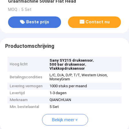
Graafmachine 500Bar Flat Head
MOQ：5 Set
Beste prijs
Contact nu
Productomschrijving
,
Sany SY215 druksensor
Hoog licht
,
500 bar druksensor
Vlakkopdruksensor
L/C, D/A, D/P, T/T, Western Union,
Betalingscondities
MoneyGram
Levering vermogen
1000 stuks per maand
Levertijd
1-3 dagen
Merknaam
QIANCHUAN
Min. bestelaantal
5 Set
Bekijk meer